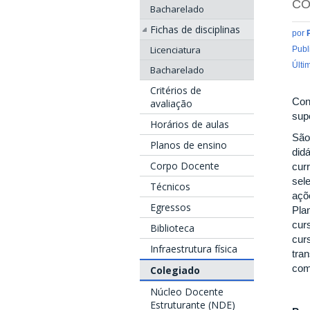
CO
Bacharelado
Fichas de disciplinas
por
Licenciatura
Publ
Últi
Bacharelado
Critérios de
Con
avaliação
sup
Horários de aulas
São
Planos de ensino
did
Corpo Docente
cur
sel
Técnicos
açõ
Egressos
Pla
cur
Biblioteca
cur
Infraestrutura física
tran
com
Colegiado
Núcleo Docente
Estruturante (NDE)