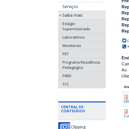
Pre
Serviços
Rep
Rep
Saiba mais
Rep
Estágio
Rep
Supervisionado
Rep
Laboratórios
Monitorias
PET
End
Programa Residência
Cam
Pedagógica
Av.
PIBID
Ube
TCC
An
GR
CENTRAL DE
CONTEÚDOS
Cu
Clipping