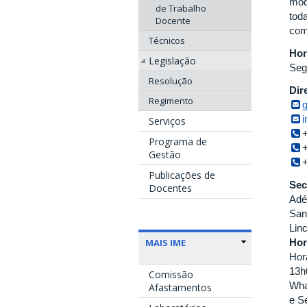
mod
de Trabalho
tod
Docente
com
Técnicos
Hor
Legislação
Seg
Resolução
Dir
Regimento
Serviços
Programa de
Gestão
Publicações de
Sec
Docentes
Adé
San
Lin
Hor
MAIS IME
Hor
13h
Comissão
Wha
Afastamentos
e S