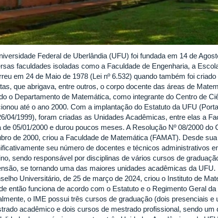
niversidade Federal de Uberlândia (UFU) foi fundada em 14 de Agos
ersas faculdades isoladas como a Faculdade de Engenharia, a Escola
rreu em 24 de Maio de 1978 (Lei nº 6.532) quando também foi criad
tas, que abrigava, entre outros, o corpo docente das áreas de Matemá
ado o Departamento de Matemática, como integrante do Centro de Ciê
cionou até o ano 2000. Com a implantação do Estatuto da UFU (Porta
26/04/1999), foram criadas as Unidades Acadêmicas, entre elas a Fa
a de 05/01/2000 e durou poucos meses. A Resolução Nº 08/2000 do Co
ubro de 2000, criou a Faculdade de Matemática (FAMAT). Desde su
nificativamente seu número de docentes e técnicos administrativos 
ino, sendo responsável por disciplinas de vários cursos de graduaç
ensão, se tornando uma das maiores unidades acadêmicas da UFU. 
selho Universitário, de 25 de março de 2024, criou o Instituto de Mat
de então funciona de acordo com o Estatuto e o Regimento Geral da
almente, o IME possui três cursos de graduação (dois presenciais e 
trado acadêmico e dois cursos de mestrado profissional, sendo um d