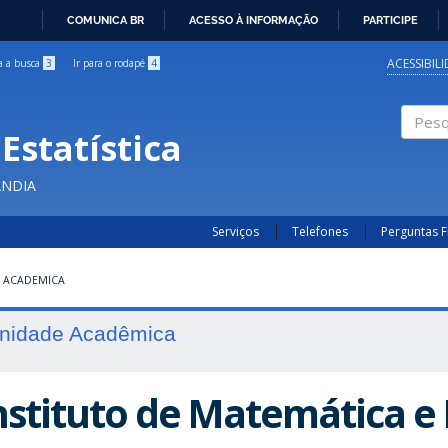
COMUNICA BR
ACESSO À INFORMAÇÃO
PARTICIPE
IR
PARA
ACESSIBIL
ra a busca
3
Ir para o rodapé
4
O
CONTEÚDO
Estatística
Pesqui
ÂNDIA
Serviços
Telefones
Perguntas 
 ACADEMICA
nidade Acadêmica
nstituto de Matemática e E