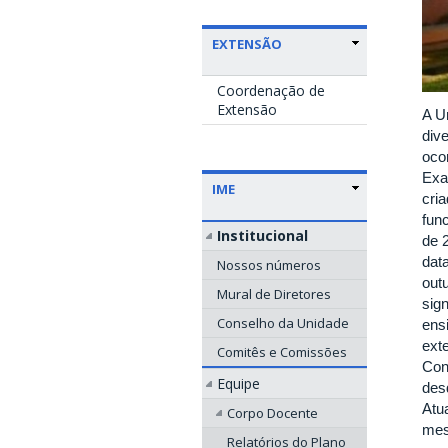
EXTENSÃO
Coordenação de
Extensão
A U
div
oco
Exa
IME
cri
fun
Institucional
de 
dat
Nossos números
out
Mural de Diretores
sig
Conselho da Unidade
ens
ext
Comitês e Comissões
Con
Equipe
des
Atu
Corpo Docente
mes
Relatórios do Plano