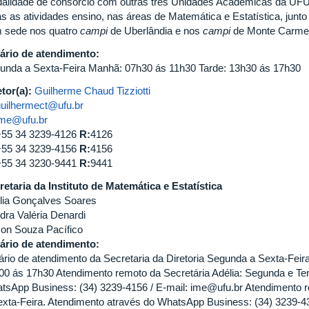
alidade de consórcio com outras três Unidades Acadêmicas da UFU.
as as atividades ensino, nas áreas de Matemática e Estatística, jun
 sede nos quatro
campi
de Uberlândia e nos
campi
de Monte Carmel
ário de atendimento:
unda a Sexta-Feira Manhã: 07h30 ás 11h30 Tarde: 13h30 ás 17h30
etor(a):
Guilherme Chaud Tizziotti
guilhermect@ufu.br
ime@ufu.br
+55 34 3239-4126
R:
4126
+55 34 3239-4156
R:
4156
+55 34 3230-9441
R:
9441
retaria da Instituto de Matemática e Estatística
lia Gonçalves Soares
dra Valéria Denardi
con Souza Pacífico
ário de atendimento:
ário de atendimento da Secretaria da Diretoria Segunda a Sexta-Fei
00 ás 17h30 Atendimento remoto da Secretária Adélia: Segunda e Ter
tsApp Business: (34) 3239-4156 / E-mail: ime@ufu.br Atendimento r
exta-Feira. Atendimento através do WhatsApp Business: (34) 3239-4