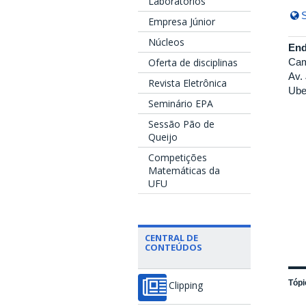
Laboratórios
S
Empresa Júnior
Núcleos
End
Oferta de disciplinas
Cam
Av.
Revista Eletrônica
Ube
Seminário EPA
Sessão Pão de
Queijo
Competições
Matemáticas da
UFU
CENTRAL DE
CONTEÚDOS
Tópi
Clipping