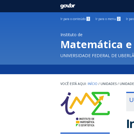
GOVBR
Ir para o conteúdo
1
Ir para o menu
2
Ir pa
Instituto de
Matemática e 
UNIVERSIDADE FEDERAL DE UBERL
INÍCIO
/
UNIDADES
/
UNIDADE
U
I