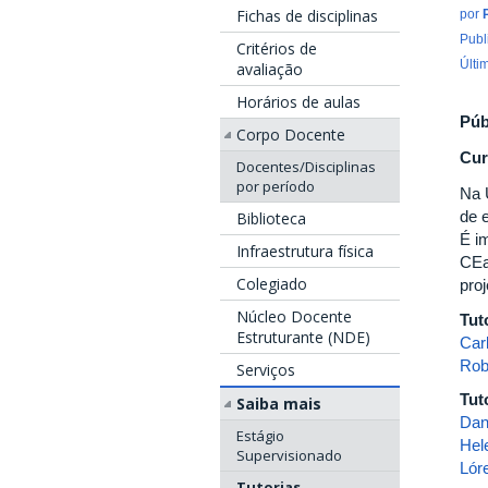
Fichas de disciplinas
por
Publ
Critérios de
Últi
avaliação
Horários de aulas
Púb
Corpo Docente
Cur
Docentes/Disciplinas
por período
Na 
de e
Biblioteca
É i
Infraestrutura física
CEa
Colegiado
pro
Núcleo Docente
Tut
Estruturante (NDE)
Car
Robe
Serviços
Tut
Saiba mais
Dan
Estágio
Hel
Supervisionado
Lór
Tutorias