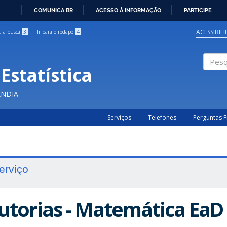
COMUNICA BR
ACESSO À INFORMAÇÃO
PARTICIPE
IR
PARA
ACESSIBIL
ra a busca
3
Ir para o rodapé
4
O
CONTEÚDO
Estatística
Pesqui
ÂNDIA
Serviços
Telefones
Perguntas 
erviço
utorias - Matemática EaD