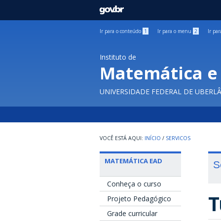
GOVBR
Ir para o conteúdo
1
Ir para o menu
2
Ir pa
Instituto de
Matemática e 
UNIVERSIDADE FEDERAL DE UBERL
INÍCIO
/
SERVICOS
MATEMÁTICA EAD
S
Conheça o curso
T
Projeto Pedagógico
Grade curricular