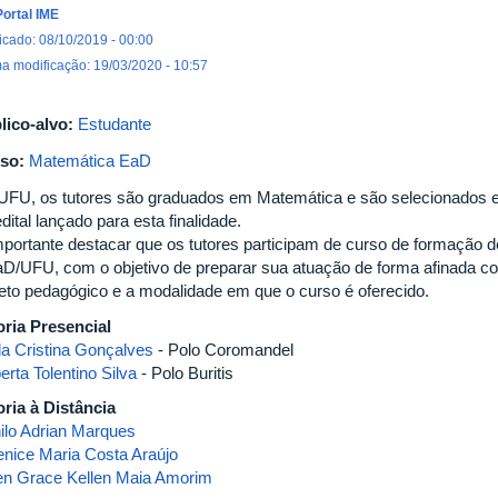
Portal IME
icado: 08/10/2019 - 00:00
ma modificação: 19/03/2020 - 10:57
lico-alvo:
Estudante
so:
Matemática EaD
UFU, os tutores são graduados em Matemática e são selecionados
dital lançado para esta finalidade.
mportante destacar que os tutores participam de curso de formação d
D/UFU, com o objetivo de preparar sua atuação de forma afinada c
jeto pedagógico e a modalidade em que o curso é oferecido.
oria Presencial
la Cristina Gonçalves
- Polo Coromandel
rta Tolentino Silva
- Polo Buritis
oria à Distância
ilo Adrian Marques
enice Maria Costa Araújo
en Grace Kellen Maia Amorim