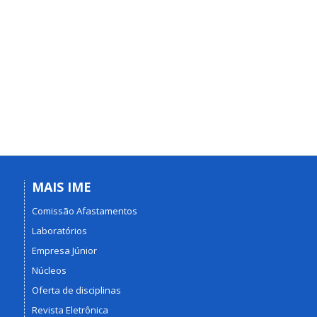
MAIS IME
Comissão Afastamentos
Laboratórios
Empresa Júnior
Núcleos
Oferta de disciplinas
Revista Eletrônica