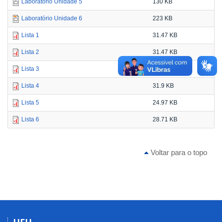
Laboratório Unidade 5
130 KB
Laboratório Unidade 6
223 KB
Lista 1
31.47 KB
Lista 2
31.47 KB
Lista 3
39.28 KB
Lista 4
31.9 KB
Lista 5
24.97 KB
Lista 6
28.71 KB
Voltar para o topo