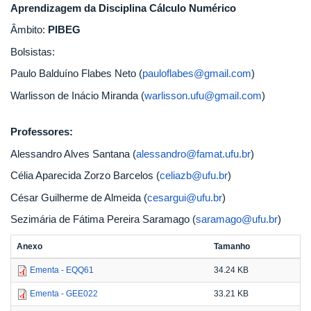
Aprendizagem da Disciplina Cálculo Numérico
Âmbito:
PIBEG
Bolsistas:
Paulo Balduíno Flabes Neto (
pauloflabes@gmail.com
)
Warlisson de Inácio Miranda (
warlisson.ufu@gmail.com
)
Professores:
Alessandro Alves Santana (
alessandro@famat.ufu.br
)
Célia Aparecida Zorzo Barcelos (
celiazb@ufu.br
)
César Guilherme de Almeida (
cesargui@ufu.br
)
Sezimária de Fátima Pereira Saramago (
saramago@ufu.br
)
Anexo
Tamanho
Ementa - EQQ61
34.24 KB
Ementa - GEE022
33.21 KB