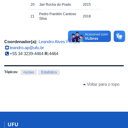
20
Jair Rocha do Prado
2015
Pedro Franklin Cardoso
21
2018
Silva
Coordenador(a):
Leandro Alves Pereira
leandro.ap@ufu.br
+55 34 3239-4464
R:
4464
Tópicos:
núcleo
Estatística
Voltar para o topo
UFU