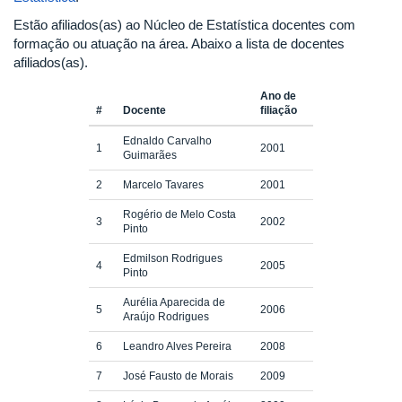
Estão afiliados(as) ao Núcleo de Estatística docentes com
formação ou atuação na área. Abaixo a lista de docentes
afiliados(as).
Ano de
#
Docente
filiação
Ednaldo Carvalho
1
2001
Guimarães
2
Marcelo Tavares
2001
Rogério de Melo Costa
3
2002
Pinto
Edmilson Rodrigues
4
2005
Pinto
Aurélia Aparecida de
5
2006
Araújo Rodrigues
6
Leandro Alves Pereira
2008
7
José Fausto de Morais
2009