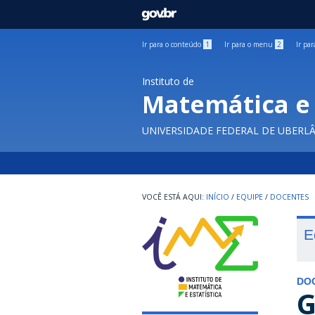
GOVBR
Ir para o conteúdo
1
Ir para o menu
2
Ir pa
Instituto de
Matemática e 
UNIVERSIDADE FEDERAL DE UBERL
INÍCIO
/
EQUIPE
/
DOCENTES
E
DO
G