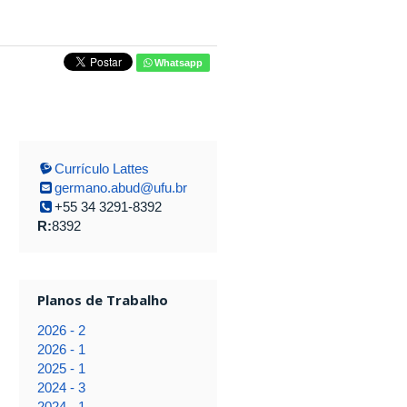
Whatsapp
Currículo Lattes
germano.abud@ufu.br
+55 34 3291-8392
R:
8392
Planos de Trabalho
2026 - 2
2026 - 1
2025 - 1
2024 - 3
2024 - 1