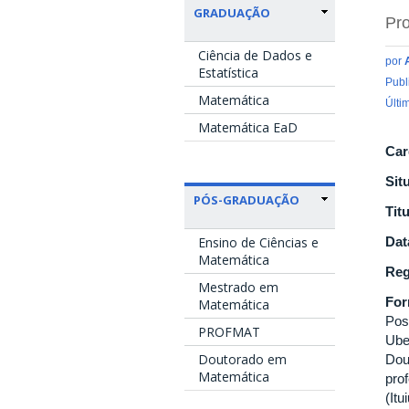
GRADUAÇÃO
Pro
Ciência de Dados e
por
Estatística
Publ
Matemática
Últi
Matemática EaD
Car
Sit
PÓS-GRADUAÇÃO
Tit
Ensino de Ciências e
Dat
Matemática
Reg
Mestrado em
Fo
Matemática
Pos
PROFMAT
Ube
Doutorado em
Dou
Matemática
pro
(It