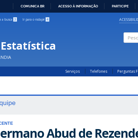
COMUNICA BR
ACESSO À INFORMAÇÃO
PARTICIPE
IR
PARA
ACESSIBIL
ra a busca
3
Ir para o rodapé
4
O
CONTEÚDO
Estatística
Pesqui
ÂNDIA
Serviços
Telefones
Perguntas 
quipe
CENTE
ermano Abud de Rezend