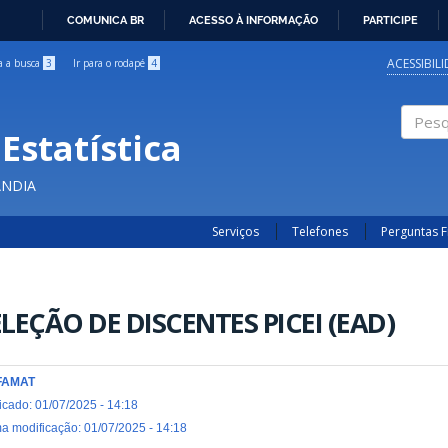
COMUNICA BR
ACESSO À INFORMAÇÃO
PARTICIPE
IR
PARA
ACESSIBIL
ra a busca
3
Ir para o rodapé
4
O
CONTEÚDO
Estatística
Pesqui
ÂNDIA
Serviços
Telefones
Perguntas 
ELEÇÃO DE DISCENTES PICEI (EAD)
FAMAT
icado: 01/07/2025 - 14:18
ma modificação: 01/07/2025 - 14:18