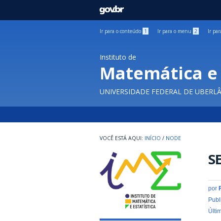
GOVBR
Ir para o conteúdo
1
Ir para o menu
2
Ir pa
Instituto de
Matemática e 
UNIVERSIDADE FEDERAL DE UBERL
INÍCIO
/
NODE
S
por
Publ
Últi