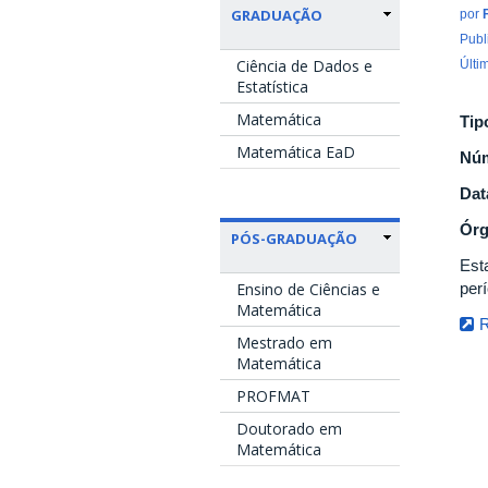
GRADUAÇÃO
por
Publ
Ciência de Dados e
Últi
Estatística
Matemática
Tip
Matemática EaD
Nú
Dat
Ór
PÓS-GRADUAÇÃO
Est
Ensino de Ciências e
per
Matemática
R
Mestrado em
Matemática
PROFMAT
Doutorado em
Matemática