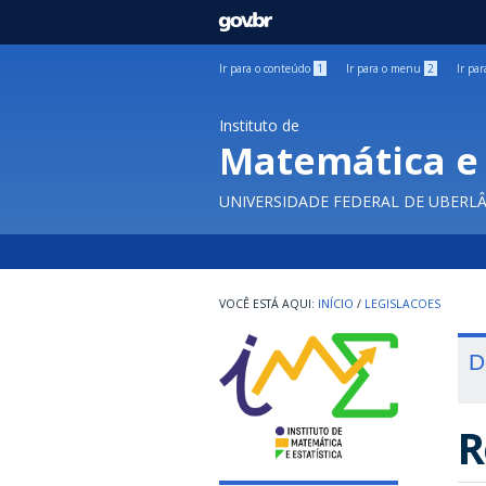
GOVBR
Ir para o conteúdo
1
Ir para o menu
2
Ir pa
Instituto de
Matemática e 
UNIVERSIDADE FEDERAL DE UBERL
INÍCIO
/
LEGISLACOES
D
R