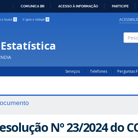
COMUNICA BR
ACESSO À INFORMAÇÃO
PARTICIPE
IR
PARA
ACESSIBIL
ra a busca
3
Ir para o rodapé
4
O
CONTEÚDO
Estatística
Pesqui
ÂNDIA
Serviços
Telefones
Perguntas 
ocumento
esolução Nº 23/2024 do 