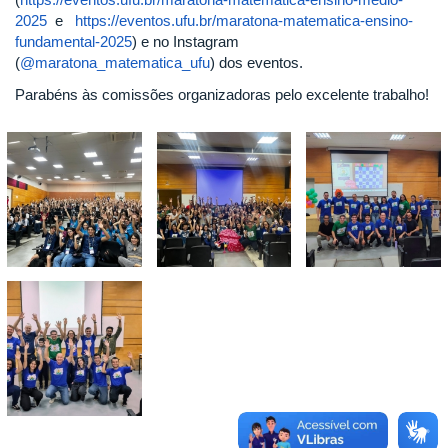
2025
e
https://eventos.ufu.br/maratona-matematica-ensino-
fundamental-2025
) e no Instagram
(
@maratona_matematica_ufu
) dos eventos.
Parabéns às comissões organizadoras pelo excelente trabalho!